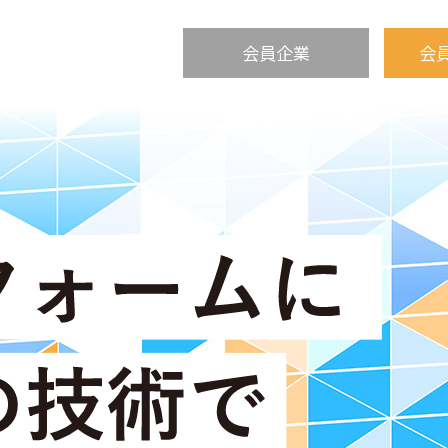
会員企業
会
トップペー
イベント
健