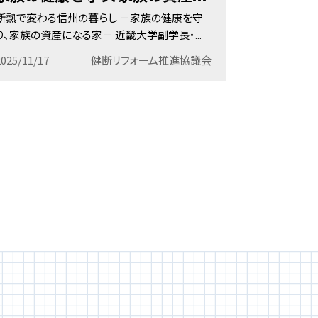
断熱で変わる信州の暮らし －家族の健康を守
このたび、信
り、家族の資産になる家－ 近畿大学副学長・...
州住宅フェア2
2025/11/17
健断リフォーム推進協議会
2025/10/05