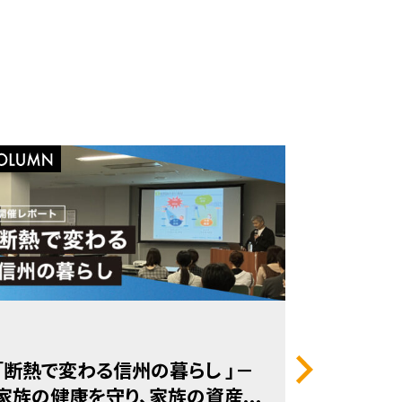
「断熱で変わる信州の暮らし 」－
信州住宅
家族の健康を守り、家族の資産...
学長 岩