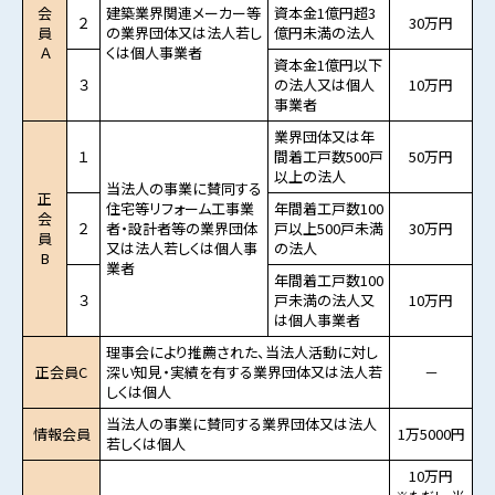
会
建築業界関連メーカー等
資本金1億円超3
２
30万円
員
の業界団体又は法人若し
億円未満の法人
Ａ
くは個人事業者
資本金1億円以下
３
の法人又は個人
10万円
事業者
業界団体又は年
１
間着工戸数500戸
50万円
以上の法人
当法人の事業に賛同する
正
住宅等リフォーム工事業
年間着工戸数100
会
２
者・設計者等の業界団体
戸以上500戸未満
30万円
員
又は法人若しくは個人事
の法人
B
業者
年間着工戸数100
３
戸未満の法人又
10万円
は個人事業者
理事会により推薦された、当法人活動に対し
正会員C
深い知見・実績を有する業界団体又は法人若
－
しくは個人
当法人の事業に賛同する業界団体又は法人
情報会員
1万5000円
若しくは個人
10万円