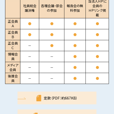
当法人ＨＰに
社員総会
各種会議・部会
報告会の無
会員の
議決権
の参加
料参加
ＨＰリンク掲
載
正会員
●
●
●
●
Ａ
正会員
●
●
●
●
Ｂ
正会員
－
●
●
●
Ｃ
情報会
－
－
●
●
員
メディア
－
－
●
●
会員
後援会
－
－
●
●
員
定款（PDF：約667KB）