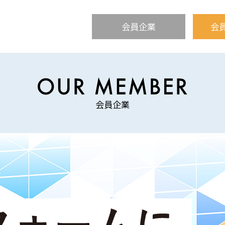
会員企業
会
トップペー
イベント
会員企業
健