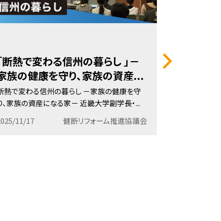
「断熱で変わる信州の暮らし 」－
信州住宅
家族の健康を守り、家族の資産...
学長 岩
断熱で変わる信州の暮らし －家族の健康を守
このたび、信
り、家族の資産になる家－ 近畿大学副学長・...
州住宅フェア2
2025/11/17
健断リフォーム推進協議会
2025/10/05